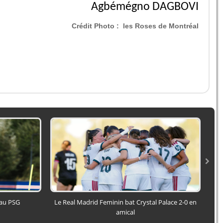
Agbémégno DAGBOVI
Crédit Photo :
les Roses de Montréal
 au PSG
Le Real Madrid Feminin bat Crystal Palace 2-0 en
amical