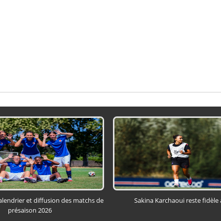
alendrier et diffusion des matchs de
Sakina Karchaoui reste fidèle
présaison 2026