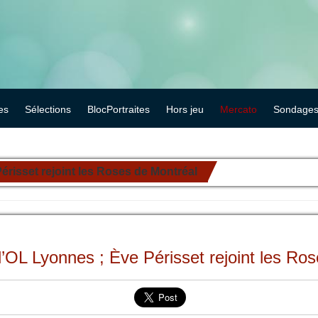
es
Sélections
BlocPortraites
Hors jeu
Mercato
Sondage
érisset rejoint les Roses de Montréal
l’OL Lyonnes ; Ève Périsset rejoint les Ro