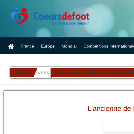
France
Europe
Mondial
Compétitions International
Article
L’ancienne de l’OL Lyonnes ; Ève P
//////////
L’ancienne de 