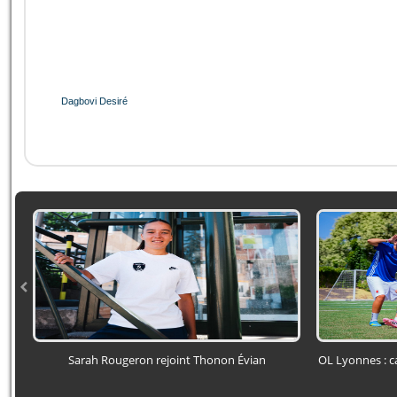
Dagbovi Desiré
Sarah Rougeron rejoint Thonon Évian
OL Lyonnes : c