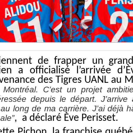
iennent de frapper un gran
en a officialisé l’arrivée d’È
rovenance des Tigres UANL au 
ontréal. C’est un projet ambiti
ntéressée depuis le départ. J’arriv
 au long de ma carrière. J’ai déjà 
,
a déclaré Ève Perisset.
ale”
ette Pichon, la franchise québé