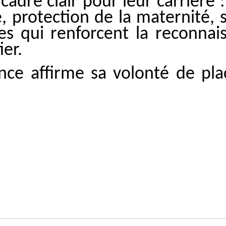
cadre clair pour leur carrière :
é, protection de la maternité, s
ies qui renforcent la reconnai
er.
nce affirme sa volonté de plac