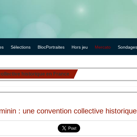
es
Sélections
BlocPortraites
Hors jeu
Mercato
Sondage
ollective historique en France
éminin : une convention collective historiqu