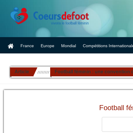
France
Europe
Mondial
Compétitions International
Article
Football féminin : une convention c
//////////
Football f