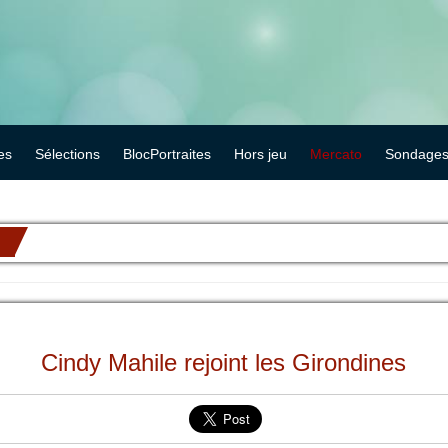
es
Sélections
BlocPortraites
Hors jeu
Mercato
Sondage
Cindy Mahile rejoint les Girondines