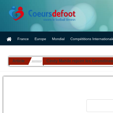
France
Europe
Mondial
Compétitions International
Article
Cindy Mahile rejoint les Girondines
//////////