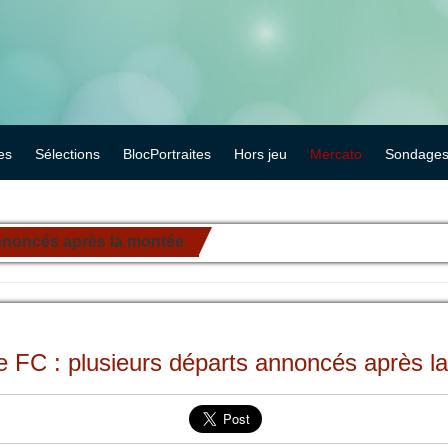
es
Sélections
BlocPortraites
Hors jeu
Mercato
Sondage
nnoncés après la montée
e FC : plusieurs départs annoncés après l