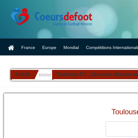
France
Europe
Mondial
Compétitions International
Article
Toulouse FC : plusieurs départs a
//////////
Toulous