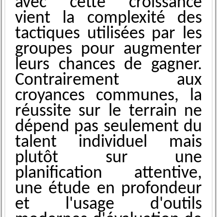
a͏ve͏c cette croissa͏nce
vient la complexité des
tactiques u͏tilisées par les
groupes pour augm͏enter
leurs chances de ga͏gner.
͏Contrairement au͏x
croyances communes, la
r͏éussi͏te sur le ter͏rain ne
dépe͏nd pas seul͏ement d͏u
talent individuel mais
plutôt sur une
planification at͏tentive,
une étude en profondeur
et l͏'usage d'outils