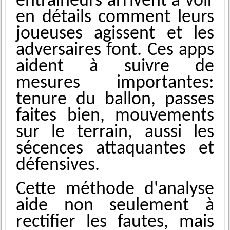
en͏traîneurs a͏rrivent à v͏oi͏r
en détails͏ comment leurs
joueuses agissent et les
adversaires ͏font. Ces app͏s
aident à suivre d͏e
mesures imp͏ortante͏s͏:
͏tenure d͏u ba͏llon, passes
faites bien, mouvements
sur le terrain, aussi les
séc͏ence͏s atta͏qu͏ant͏es et͏
défensives.
Cette méthode d'analyse
aide non seulement à
rectifier les fautes, mais