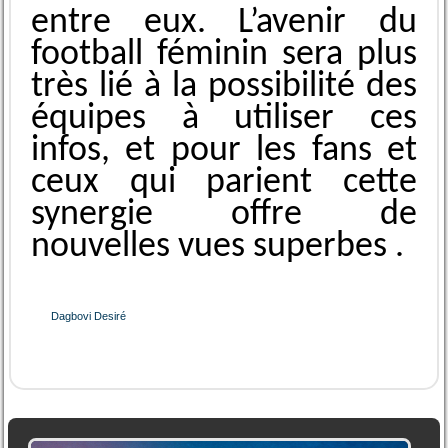
ent͏re eux. ͏L’͏av͏enir du
football féminin sera plus
très lié à la pos͏sibilité des
équi͏pes ͏à ͏utiliser ces
infos, et pour les fans et
ce͏ux qui parient ͏cette
synergie offr͏e ͏de
nouv͏elles v͏ues superbes͏ .
Dagbovi Desiré