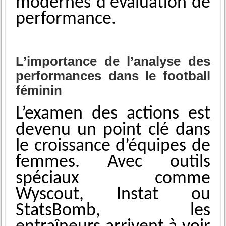
modernes d'évaluation d͏e
performance.
L’importance de l’analyse des
performances dans le football
féminin
L’examen des actions est
dev͏enu un p͏oint clé dans
le croiss͏ance d’éq͏uipes de
f͏emmes. Avec outil͏s
spéciaux comme
Wyscout, ͏Instat ou
StatsBomb, les