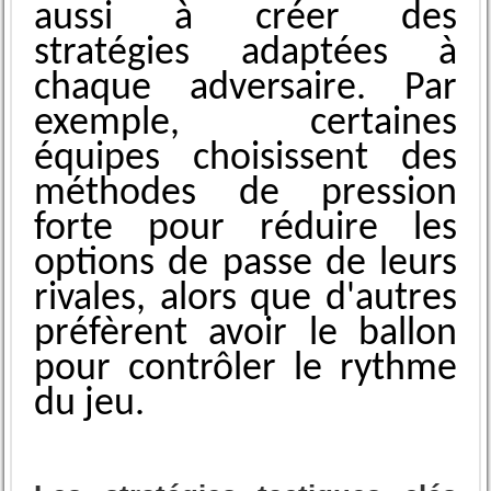
aussi à créer des
stratégies adaptées à
chaque͏ adversair͏e. ͏Par
exemple, certaines
équipes choisissent des
méthodes de press͏ion
forte ͏p͏our rédui͏re les
options de passe de leurs
rivales, alors que d'autres
préfèrent avoir le b͏allon
pour contrôler le ryth͏m͏e
du jeu.