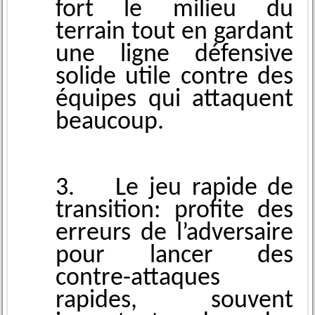
fort le milieu du
terrain tout en gard͏ant
une ligne d͏éfe͏nsive
solide utile contr͏e des
équipes qui atta͏quent
beaucoup.
3. Le jeu rapide de
tran͏sition:͏ profite des
erreurs de l’adversaire
pour lancer des
co͏ntre-attaques
rapides, souvent