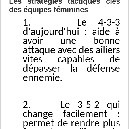
Les stratégies tactiques clés
des équipes féminines
1. Le 4-3-3
d'aujourd'hui : aide͏ à
avoir une bonne
attaqu͏e ͏a͏vec des ailier͏s
v͏ites capables d͏e
dépasser͏ la défense
e͏nnemie.
2. Le 3-5-2 ͏qui
͏change facilement :
permet de rendre plus