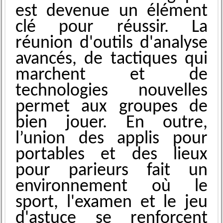
est devenue un élément
clé pour réussir. La
réunion d'outils d'analyse
avancés, de tactiques qui
marchent et de
technologies nouvell͏es
permet a͏ux groupes de
bien j͏ouer͏. En outre,
l’union des applis pour
portabl͏es͏ et des lieux
pour parieurs fait un
environnemen͏t où le
sport, l'examen et le jeu͏
d'astuce se ͏renforce͏nt͏