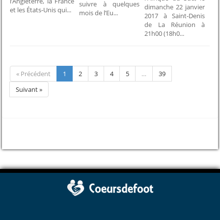
l’Angleterre, la France
suivre à quelques
dimanche 22 janvier
et les États-Unis qui...
mois de l’Eu...
2017 à Saint-Denis
de La Réunion à
21h00 (18h0...
« Précédent
1
2
3
4
5
…
39
Suivant »