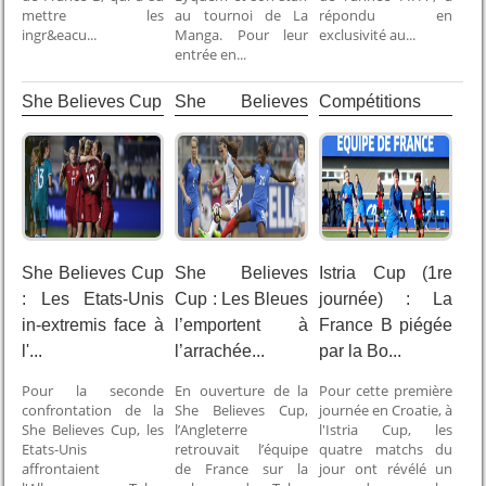
mettre les
au tournoi de La
répondu en
ingr&eacu...
Manga. Pour leur
exclusivité au...
entrée en...
She Believes Cup
She Believes
Compétitions
Cup
Internationales
She Believes Cup
She Believes
Istria Cup (1re
: Les Etats-Unis
Cup : Les Bleues
journée) : La
in-extremis face à
l’emportent à
France B piégée
l'...
l’arrachée...
par la Bo...
Pour la seconde
En ouverture de la
Pour cette première
confrontation de la
She Believes Cup,
journée en Croatie, à
She Believes Cup, les
l’Angleterre
l'Istria Cup, les
Etats-Unis
retrouvait l’équipe
quatre matchs du
affrontaient
de France sur la
jour ont révélé un