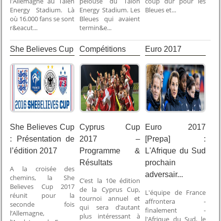
l'Allemagne au Talen
pelouse du Talon
coup dur pour les
Energy Stadium. Là
Energy Stadium. Les
Bleues et...
où 16.000 fans se sont
Bleues qui avaient
r&eacut...
termin&e...
She Believes Cup
Compétitions
Euro 2017
Internationales
She Believes Cup
Cyprus Cup
Euro 2017
: Présentation de
2017 –
[Prepa] :
l’édition 2017
Programme &
L'Afrique du Sud
Résultats
prochain
A la croisée des
adversair...
chemins, la She
C’est la 10e édition
Believes Cup 2017
de la Cyprus Cup,
L'équipe de France
réunit pour la
tournoi annuel et
affrontera -
seconde fois
qui sera d’autant
finalement -
l’Allemagne,
plus intéressant à
l'Afrique du Sud, le