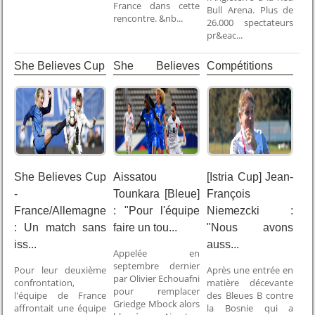
France dans cette
Bull Arena. Plus de
rencontre. &nb...
26.000 spectateurs
pr&eac...
She Believes Cup
She Believes
Compétitions
Cup
Internationales
She Believes Cup
Aissatou
[Istria Cup] Jean-
-
Tounkara [Bleue]
François
France/Allemagne
: "Pour l'équipe
Niemezcki :
: Un match sans
faire un tou...
"Nous avons
iss...
auss...
Appelée en
septembre dernier
Pour leur deuxième
Après une entrée en
par Olivier Echouafni
confrontation,
matière décevante
pour remplacer
l'équipe de France
des Bleues B contre
Griedge Mbock alors
affrontait une équipe
la Bosnie qui a