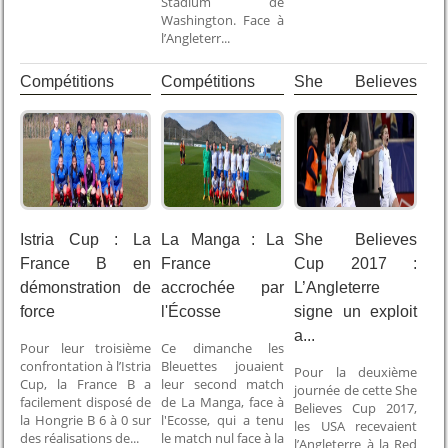
Stadium de
Washington. Face à
l’Angleterr...
Compétitions
Compétitions
She Believes
Internationales
Internationales
Cup
Istria Cup : La
La Manga : La
She Believes
France B en
France
Cup 2017 :
démonstration de
accrochée par
L’Angleterre
force
l'Écosse
signe un exploit
a...
Pour leur troisième
Ce dimanche les
confrontation à l’Istria
Bleuettes jouaient
Pour la deuxième
Cup, la France B a
leur second match
journée de cette She
facilement disposé de
de La Manga, face à
Believes Cup 2017,
la Hongrie B 6 à 0 sur
l'Ecosse, qui a tenu
les USA recevaient
des réalisations de...
le match nul face à la
l’Angleterre à la Red