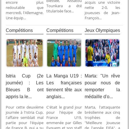
blessée, Aissatou
encore plus
acquis une victoire
Tounkara a été
redoutable que
nette 2-0, les
titularisée face...
mercredi, l'Allemagne.
joueuses de Jean-
Une équip...
François...
Compétitions
Compétitions
Jeux Olympiques
Internationales
Internationales
Istria Cup (2e
La Manga U19 :
Marta: "Un rêve
journée) : Les
Les françaises
pouar nous de
Bleues B ont
tiennent tête aux
remporter la
appris la le...
anglais...
médaille d'o...
Pour cette deuxième
C'était le grand jour
Marta, l'attaquante
journée à l'Istria Cup,
pour l'équipe de
brésilienne aux cinq
l'affaire semblait mal
France U19,
trophées de
partie pour l'équipe
emmenée par Gilles
"Meilleure Joueuse
de France B, qui a su
Eyquem et son staff
de l'année FIFA", a