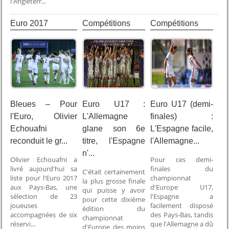
l'Angleterr...
Euro 2017
Compétitions
Compétitions
Internationales
Internationales
Bleues – Pour
Euro U17 :
Euro U17 (demi-
l'Euro, Olivier
L'Allemagne
finales) :
Echouafni
glane son 6e
L'Espagne facile,
reconduit le gr...
titre, l'Espagne
l'Allemagne...
n'...
Olivier Echouafni a
Pour ces demi-
livré aujourd'hui sa
finales du
C'était certainement
liste pour l'Euro 2017
championnat
la plus grosse finale
aux Pays-Bas, une
d'Europe U17,
qui puisse y avoir
sélection de 23
l'Espagne a
pour cette dixième
joueuses
facilement disposé
édition du
accompagnées de six
des Pays-Bas, tandis
championnat
réservi...
que l'Allemagne a dû
d'Europe des moins