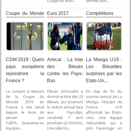
Coupe du Mon...
permet aux...
Coupe du Monde
Euro 2017
Compétitions
2019
Internationales
CDM 2019 : Quels
Amical : La liste
La Manga U19 :
pays européens
des Bleues
Les Bleuettes
rejoindront la
contre les Pays-
surprises par les
France ?
Bas
Etats-Un...
Le compte à rebours
Olivier Echouafni a
En clap de fin du
de la Coupe du
donné sa liste des 23
tournoi amical de La
Monde 2019 en
Bleues, qui joueront
Manga, l'équipe de
France a été lancé
le match amical face
France U19
depuis le mois de
aux Pays-Bas,
affrontait les Etats-
janvier par
vendredi 7 avril
Unis. Une équipe
l'UEFA. Quarante-six
prochain (à Utrecht).
redoutable, qui a
équipes...
Une sélectio...
pris l'avantage en