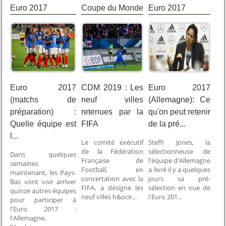
Euro 2017
Coupe du Monde
Euro 2017
2019
Euro 2017
CDM 2019 : Les
Euro 2017
(matchs de
neuf villes
(Allemagne): Ce
préparation) :
retenues par la
qu'on peut retenir
Quelle équipe est
FIFA
de la pré...
l...
Le comité exécutif
Steffi Jones, la
de la Fédération
sélectionneuse de
Dans quelques
Française de
l'équipe d'Allemagne
semaines
Football, en
a livré il y a quelques
maintenant, les Pays-
concertation avec la
jours sa pré-
Bas vont voir arriver
FIFA, a désigné les
sélection en vue de
quinze autres équipes
neuf villes h&ocir...
l'Euro 201...
pour participer à
l'Euro 2017 :
l'Allemagne,