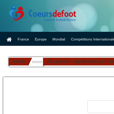
France
Europe
Mondial
Compétitions International
Article
OL Lyonnes : reprise fixée au 27 jui
//////////