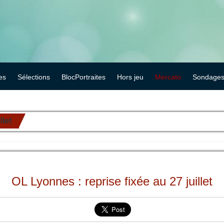
es
Sélections
BlocPortraites
Hors jeu
Mercato
Sondage
llet
OL Lyonnes : reprise fixée au 27 juillet