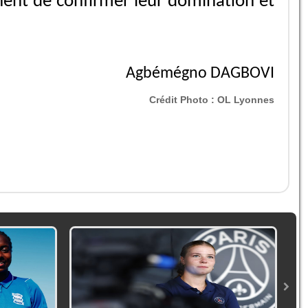
nent de confirmer leur domination et
Agbémégno DAGBOVI
Crédit Photo :
OL Lyonnes