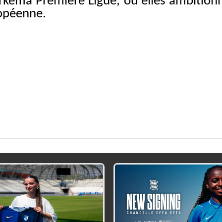
’Arkema Première Ligue, où elles ambition
ropéenne.