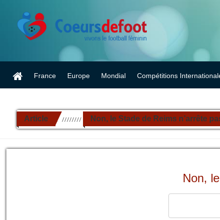
France
Europe
Mondial
Compétitions International
Article
Non, le Stade de Reims n’arrête pa
//////////
Non, le