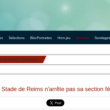
es
Sélections
BlocPortraites
Hors jeu
Mercato
Sondage
s sa section féminine.
 Stade de Reims n’arrête pas sa section f