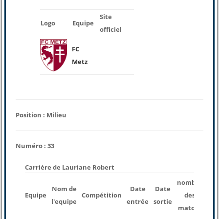
Site
Logo
Equipe
officiel
FC
Metz
Position : Milieu
Numéro : 33
Carrière de Lauriane Robert
nombre
Nom de
Date
Date
Te
Equipe
Compétition
des
l'equipe
entrée
sortie
j
matchs