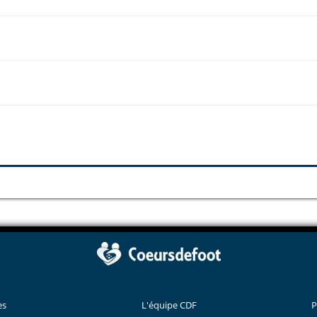
es
L'équipe CDF
P