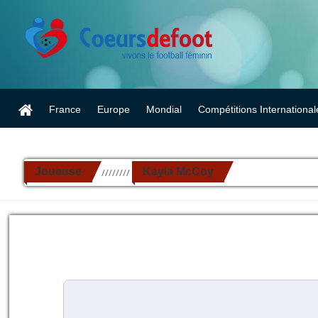
France
Europe
Mondial
Compétitions International
Joueuse
Kayla McCoy
//////////