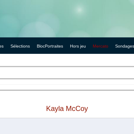
es
Sélections
BlocPortraites
Hors jeu
Mercato
Sondage
Kayla McCoy