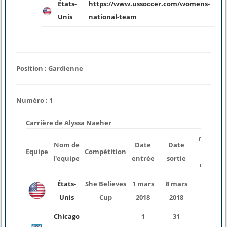
États-
https://www.ussoccer.com/womens-
Unis
national-team
Position : Gardienne
Numéro : 1
Carrière de Alyssa Naeher
nombre
Nom de
Date
Date
Equipe
Compétition
des
l'equipe
entrée
sortie
matchs
États-
She Believes
1 mars
8 mars
3
Unis
Cup
2018
2018
Chicago
1
31